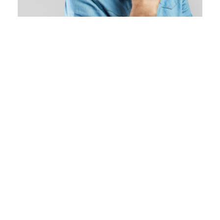
Warum Sie uns wählen sollten
Maßgeschneiderte Lösungen
Jedes Hörgerät wird individuell angepasst – für Ihr
einzigartiges Gehör und höchsten Tragekomfort.