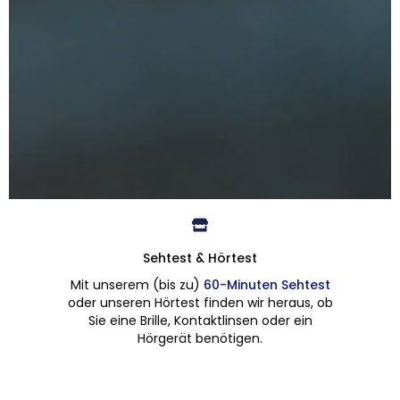
BESTE AUSSICHTEN
Sehtest & Hörtest
Gut beraten, gut sehen
Mit unserem (bis zu)
60-Minuten Sehtest
oder unseren Hörtest finden wir heraus, ob
und dazu
Sie eine Brille, Kontaktlinsen oder ein
Hörgerät benötigen.
Gleitsichtgläser bis zu 53% günstiger als
die UVP!